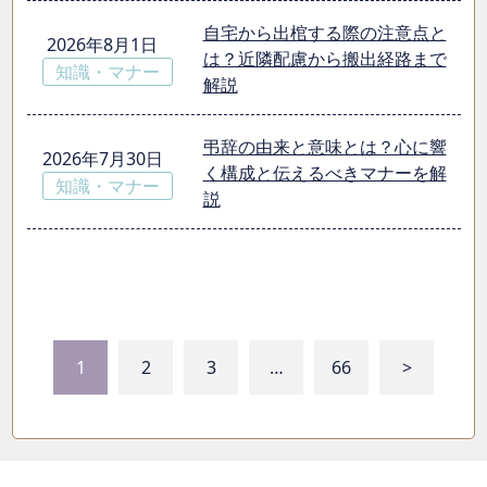
自宅から出棺する際の注意点と
2026年8月1日
は？近隣配慮から搬出経路まで
知識・マナー
解説
弔辞の由来と意味とは？心に響
2026年7月30日
く構成と伝えるべきマナーを解
知識・マナー
説
1
2
3
…
66
>