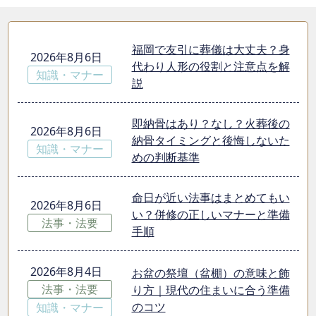
福岡で友引に葬儀は大丈夫？身
2026年8月6日
代わり人形の役割と注意点を解
知識・マナー
説
即納骨はあり？なし？火葬後の
2026年8月6日
納骨タイミングと後悔しないた
知識・マナー
めの判断基準
命日が近い法事はまとめてもい
2026年8月6日
い？併修の正しいマナーと準備
法事・法要
手順
2026年8月4日
お盆の祭壇（盆棚）の意味と飾
法事・法要
り方｜現代の住まいに合う準備
のコツ
知識・マナー