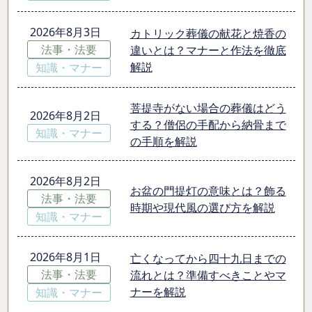
2026年8月3日
カトリック葬儀の献花と焼香の
法事・法要
違いとは？マナーと作法を徹底
解説
知識・マナー
菩提寺がない場合の葬儀はどう
2026年8月2日
する？僧侶の手配から納骨まで
知識・マナー
の手順を解説
2026年8月2日
お盆の門提灯の意味とは？飾る
法事・法要
時期や現代風の選び方を解説
知識・マナー
2026年8月1日
亡くなってから四十九日までの
法事・法要
流れとは？準備すべきことやマ
ナーを解説
知識・マナー