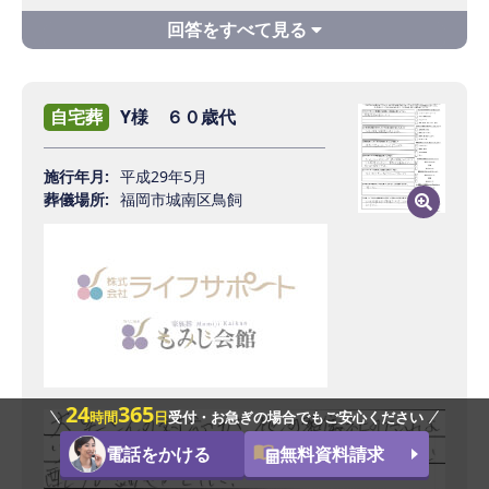
トへお願いして本当に良かったという気持
ちです。
Q1 ライフサポートに葬儀をご依頼いただい
た理由をお聞かせ下さい。
Q4 担当者についての感想をお聞かせ下さ
自宅葬
Y様 ６０歳代
い。
インターネットで検索し、ホームページ、
施行年月:
平成29年5月
口コミ等を参考にいくつか候補を絞りまし
言葉では言い尽くせないほど感謝していま
葬儀場所:
福岡市城南区鳥飼
たが、
す。説明もわかりやすく、誠実で、丁寧
その中で最初に訪問したライフサポートに
で、安心して進めることができました。
即決しました。
担当作田様がとてもわかりやすく丁寧にご
Q5 ライフサポートを利用した感想をお聞か
説明下さり、信頼できると感じたからで
せ下さい。
す。
24
365
評判通りだと思いました。自宅葬を実現で
時間
日
受付・お急ぎの場合でもご安心ください
きて大満足です。価格も良い、ぜひ紹介し
電話をかける
無料資料請求
Q2 ご希望の葬儀になりましたか？不満はあ
たい。