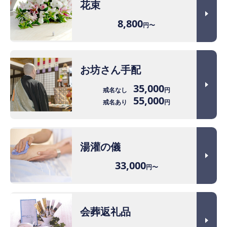
花束
8,800
円〜
お坊さん手配
35,000
戒名なし
円
55,000
戒名あり
円
湯灌の儀
33,000
円〜
会葬返礼品