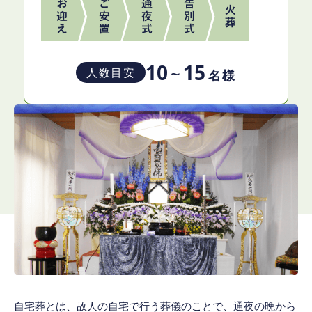
10
15
~
人数目安
名様
自宅葬とは、故人の自宅で行う葬儀のことで、通夜の晩から