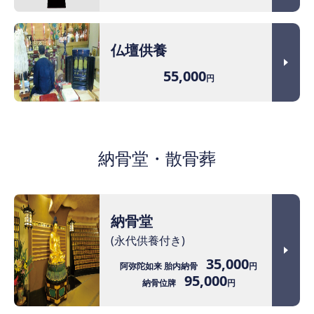
仏壇供養
55,000
円
納骨堂・散骨葬
納骨堂
(永代供養付き)
35,000
阿弥陀如来 胎内納骨
円
95,000
納骨位牌
円