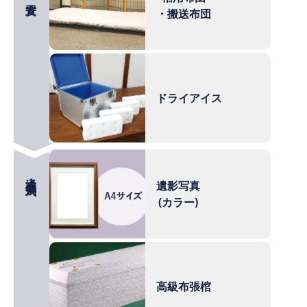
・搬送布団
ドライアイス
通夜式・告別式
遺影写真
(カラー)
高級布張棺