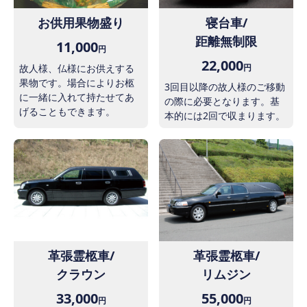
お供用果物盛り
寝台車/
距離無制限
11,000
円
22,000
故人様、仏様にお供えする
円
果物です。場合によりお柩
3回目以降の故人様のご移動
に一緒に入れて持たせてあ
の際に必要となります。基
げることもできます。
本的には2回で収まります。
革張霊柩車/
革張霊柩車/
クラウン
リムジン
33,000
55,000
円
円