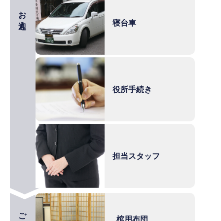
お迎え
寝台車
役所手続き
担当スタッフ
ご安置
棺用布団