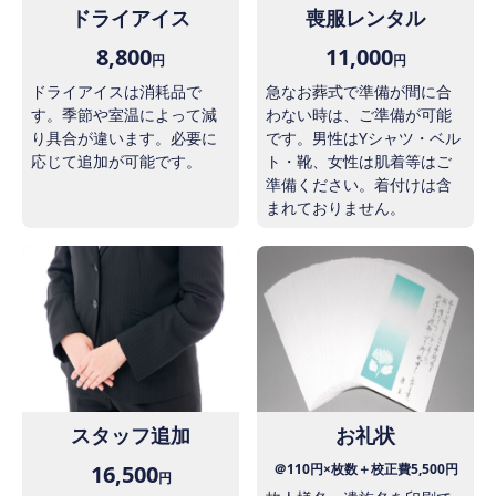
ドライアイス
喪服レンタル
8,800
11,000
円
円
ドライアイスは消耗品で
急なお葬式で準備が間に合
す。季節や室温によって減
わない時は、ご準備が可能
り具合が違います。必要に
です。男性はYシャツ・ベル
応じて追加が可能です。
ト・靴、女性は肌着等はご
準備ください。着付けは含
まれておりません。
スタッフ追加
お礼状
16,500
＠110円×枚数＋校正費5,500円
円