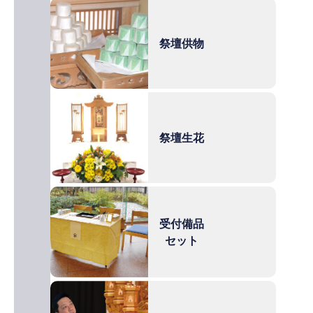
祭壇供物
祭壇生花
受付備品
セット