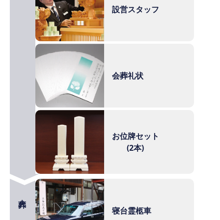
設営スタッフ
会葬礼状
お位牌セット
(2本)
火葬
寝台霊柩車