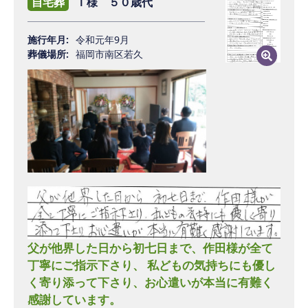
自宅葬
Ｔ様 ５０歳代
・自宅葬を希望していたため
施行年月:
令和元年9月
・スタッフさんの対応や価格が良心的で生
葬儀場所:
福岡市南区若久
前契約しようと思いました
Q2 ご希望の葬儀になりましたか？不満はあ
りませんでしたか？
はい！とても満足です。不満一切なし。
Q3 葬儀を終えられた今のお気持ちはいかが
ですか？
父が他界した日から初七日まで、作田様が全て
無事に終ってほっとしています。もちろ
丁寧にご指示下さり、 私どもの気持ちにも優し
く寄り添って下さり、お心遣いが本当に有難く
ん、さみしさはありますが、ライフサポー
感謝しています。