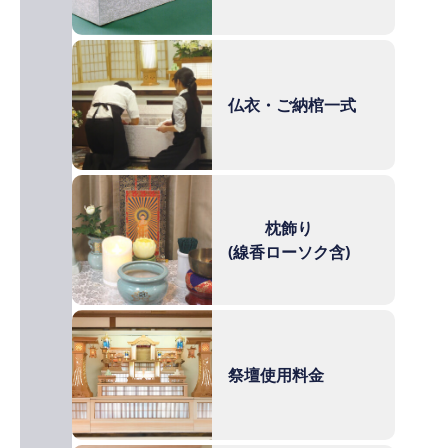
仏衣・ご納棺一式
枕飾り
(線香ローソク含)
祭壇使用料金