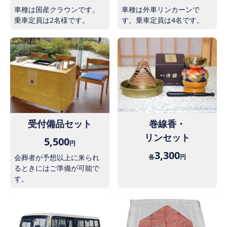
車種は国産クラウンです。
車種は外車リンカーンで
乗車定員は2名様です。
す。乗車定員は4名です。
受付備品セット
巻線香・
リンセット
5,500
円
3,300
会葬者が予想以上に来られ
各
円
るときにはご準備が可能で
す。