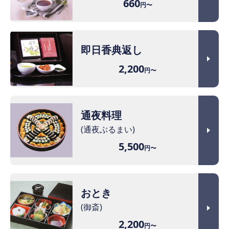
660
円〜
即日香典返し
2,200
円〜
通夜料理
(通夜ぶるまい)
5,500
円〜
おとき
(御斎)
2,200
円〜