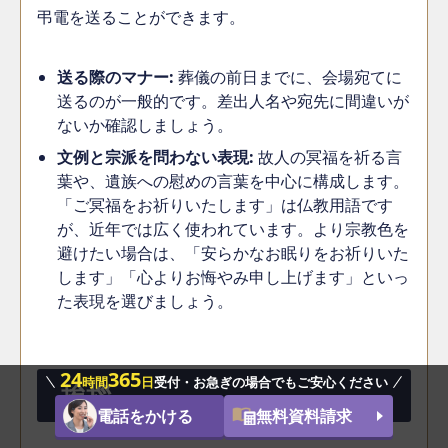
弔電を送ることができます。
送る際のマナー:
葬儀の前日までに、会場宛てに
送るのが一般的です。差出人名や宛先に間違いが
ないか確認しましょう。
文例と宗派を問わない表現:
故人の冥福を祈る言
葉や、遺族への慰めの言葉を中心に構成します。
「ご冥福をお祈りいたします」は仏教用語です
が、近年では広く使われています。より宗教色を
避けたい場合は、「安らかなお眠りをお祈りいた
します」「心よりお悔やみ申し上げます」といっ
た表現を選びましょう。
24
365
時間
日
受付・お急ぎの場合でもご安心ください
挨拶
電話をかける
無料資料請求