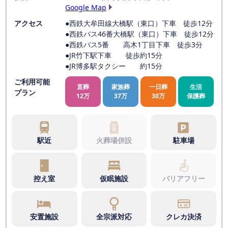
Google Map
アクセス
●西鉄大牟田線大橋駅（東口）下車 徒歩12分
●西鉄バス46番大橋駅（東口）下車 徒歩12分
●西鉄バス5番 高木1丁目下車 徒歩3分
●JR竹下駅下車 徒歩約15分
●JR博多駅タクシー 約15分
ご利用可能
直葬
家族葬
一日葬
生活
プラン
12万
37万
30万
保護葬
駅近
火葬場併設
駐車場
控え室
仮眠施設
バリアフリー
安置施設
全宗派対応
クレカ決済