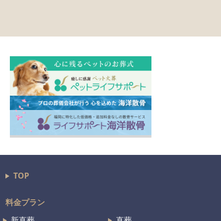
TOP
料金プラン
新直葬
直葬