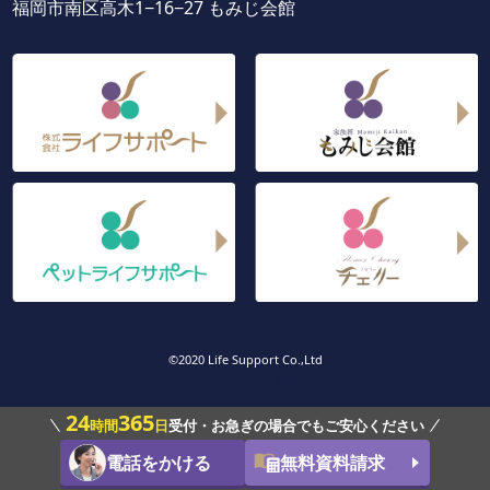
福岡市南区高木1−16−27 もみじ会館
©2020 Life Support Co.,Ltd
Produced by
LIH
24
365
時間
日
受付・お急ぎの場合でもご安心ください
電話をかける
無料資料請求