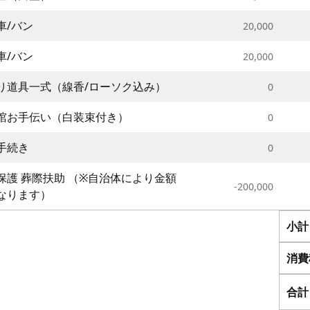
車/バン
20,000
車/バン
20,000
り道具一式（線香/ローソク込み）
0
棺お手伝い（白装束付き）
0
手続き
0
保護 葬際扶助 （※自治体により金額
-200,000
なります）
小計
消費税
合計