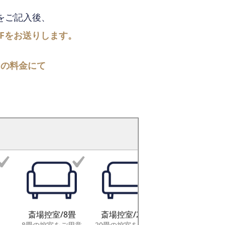
をご記入後、
Fを
お送りします。
らの料金にて
斎場控室/8畳
斎場控室/20畳
スタッフ追
8畳の控室をご用意
20畳の控室をご用意
スタッフを増員