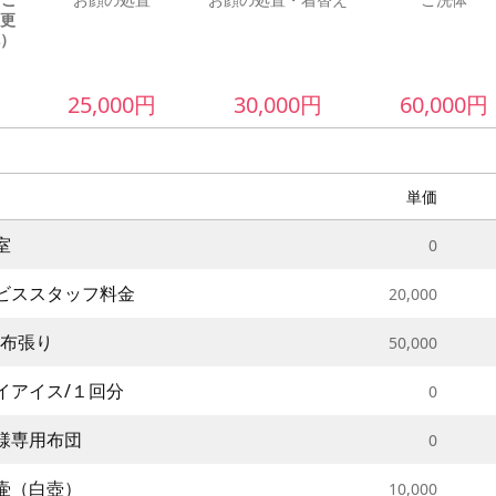
更
）
25,000
円
30,000
円
60,000
円
単価
室
0
ビススタッフ料金
20,000
/布張り
50,000
イアイス/１回分
0
様専用布団
0
壷（白壺）
10,000