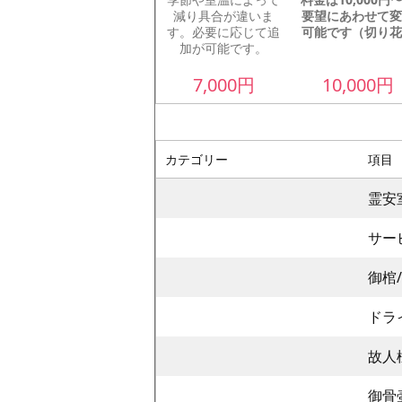
減り具合が違いま
要望にあわせて変
す。必要に応じて追
可能です（切り花
加が可能です。
7,000
円
10,000
円
カテゴリー
項目
霊安
サー
御棺
ドラ
故人
御骨