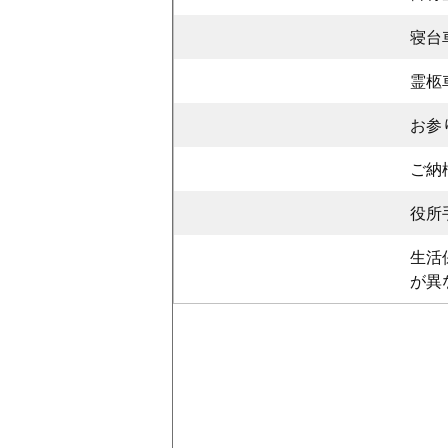
寝台
霊柩
お参
ご納
役所
生活
が異