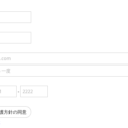
-
護方針の同意
針