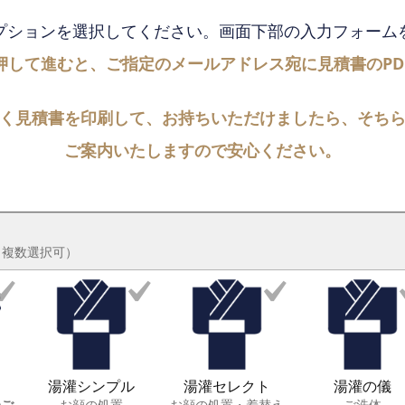
プションを選択してください。
画面下部の入力フォーム
押して進むと、ご指定の
メールアドレス宛に見積書のPD
く見積書を印刷して、
お持ちいただけましたら、そち
ご案内いたしますので安心ください。
（複数選択可）
湯灌シンプル
湯灌セレクト
湯灌の儀
〜ご
お顔の処置
お顔の処置・着替え
ご洗体