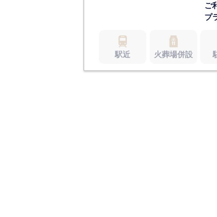
ご
プ
駅近
火葬場併設