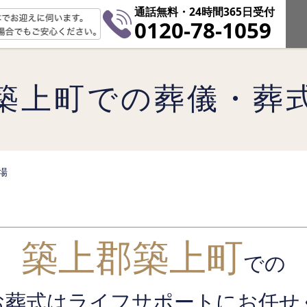
通話無料・24時間365日受付
0120-78-1059
築上町での葬儀・葬
場
築上郡築上町
での
お葬式はライフサポート
にお任せ