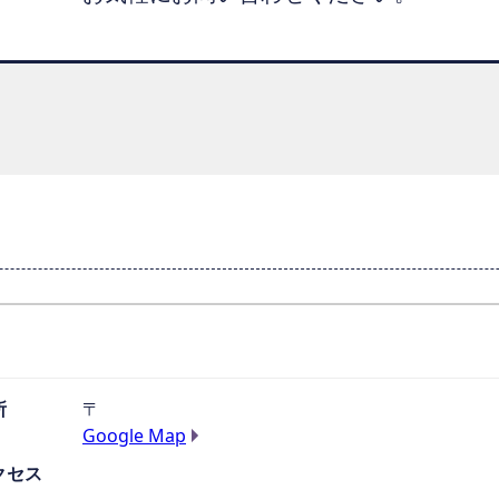
所
〒
Google Map
クセス