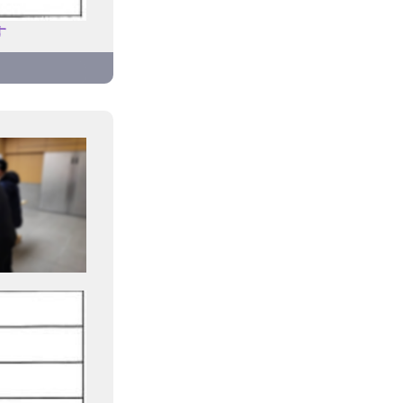
す
さり良か
びまし
たします。
たいで、
葬儀屋さ
ていま