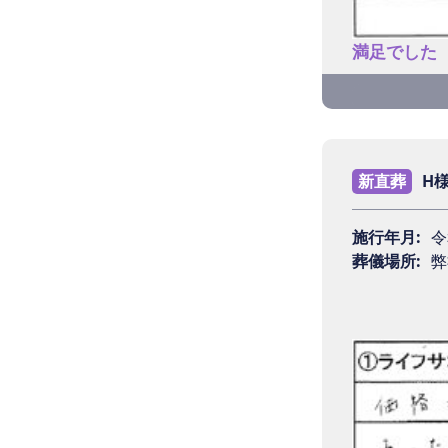
す。
満足でした
Q4 担
Q1 ラ
平野さん
に答えて
コロナ渦
新直葬
H
Q5 ラ
施行年月:
令
Q2 ご
葬儀場所:
弊
とても良
満足でし
都合のい
Q3 葬
Q6 今
身内だけ
他を知り