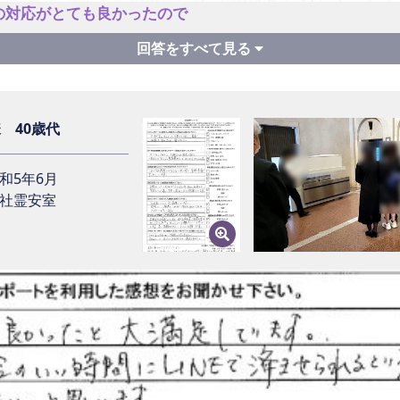
当者についての感想をお聞かせ下さい。
の対応がとても良かったので
まで最高の見送りが出来ました。
イフサポートに葬儀をご依頼いただいた理由をお聞かせ下さい。
イフサポートを利用した感想をお聞かせ下さい。
儀の対応がとても良かったので
様 40歳代
応もすべて良かったです。身内だけで2人だけで見送り出来て
和5年6月
希望の葬儀になりましたか？不満はありませんでしたか？
社霊安室
ンが付けられないプランでしたが、スタッフの方が最大限寄り
後、ライフサポートを利用される方に一言アドバイスをお願いい
嬉しかったです
ポートは葬儀後のスケジュール、区役所の遺族サポートの等非
。区役所の手続きも死後1週間後に区役所に行くような案内も
儀を終えられた今のお気持ちはいかがですか？
って やっと 一区切りつけれました