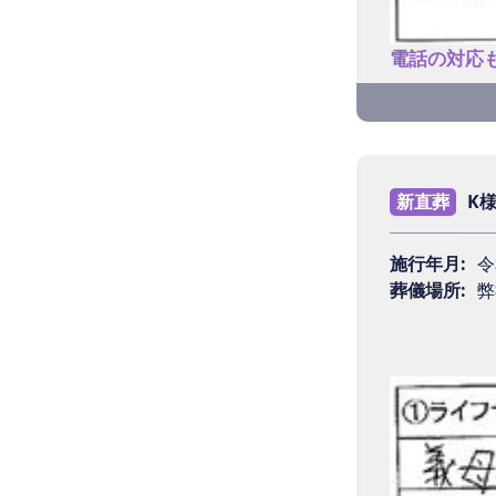
電話の対応
Q1 ラ
葬儀に2
新直葬
K
施行年月:
令
Q2 ご
葬儀場所:
弊
理想の葬
Q3 葬
最高に良