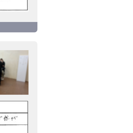
が、丁寧
たします。
できて満