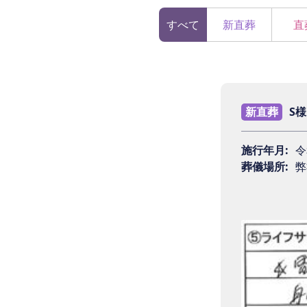
すべて
新直葬
直
新直葬
S様
施行年月:
令
葬儀場所:
弊