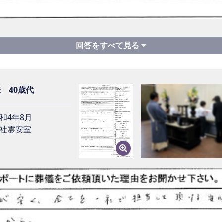
当者についての感想をお聞かせ下さい。
イフサポートに葬儀をご依頼いただいた理由をお聞かせ下さい。
にいつどうなるか分からない中あれこれ色々と質問したのです
くださり感謝しています。
中、人が集まらずコンパクトに出来るので選びました
様 40歳代
イフサポートを利用した感想をお聞かせ下さい。
和4年8月
希望の葬儀になりましたか？不満はありませんでしたか？
社霊安室
かったと大満足しています。
た
い時間にLINEで済ませられるとゆうのはとていいと思います。
儀を終えられた今のお気持ちはいかがですか？
後、ライフサポートを利用される方に一言アドバイスをお願いい
でさわやかに出来たので喜んでいます
ませんので絶対とは言えませんが、初めてで、安心してお任せ