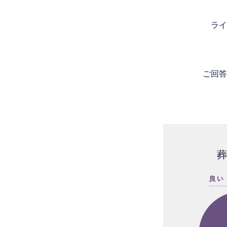
ライ
ご回答
葬