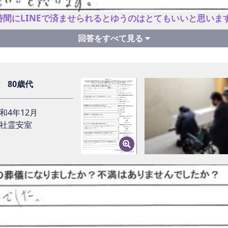
当者についての感想をお聞かせ下さい。
時間にLINEで済ませられるとゆうのはとてもいいと思いま
ての担当との事でしたが、とても印象が良い方で寄り添って下
イフサポートに葬儀をご依頼いただいた理由をお聞かせ下さい。
イフサポートを利用した感想をお聞かせ下さい。
見て考えていた火葬のみの形に一番近く価格も安かったので選
 80歳代
何かありましたらお願いいたします
和4年12月
社霊安室
希望の葬儀になりましたか？不満はありませんでしたか？
後、ライフサポートを利用される方に一言アドバイスをお願いい
ません。内田さんが般若心経を唱えてくださり、少し家族葬み
口コミやら最近は色々ありますが、口コミにたがわずおすすめ
たです。
います
儀を終えられた今のお気持ちはいかがですか？
まり参考にはならないと思いますが、家族の事情ですっきりし