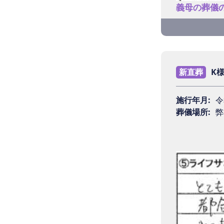
Q4 担
義母の葬儀
おかげさ
Q1 ラ
Q5 ラ
義母の葬
新直葬
K
電話の対
す。
施行年月:
令
Q2 ご
葬儀場所:
弊
オプショ
Q6 今
ださって
ライフサ
りました
Q3 葬
た。
2ヶ月経