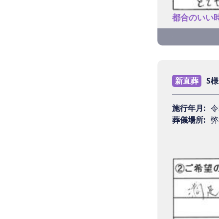
Q4 担
都合のいい
母が初め
ったです
Q1 ラ
Q5 ラ
ネットで
新直葬
S様
た。
今後とも
施行年月:
令
葬儀場所:
弊
Q2 ご
Q6 今
全くあり
ネットの
有難かっ
んだと思
Q3 葬
これはあ