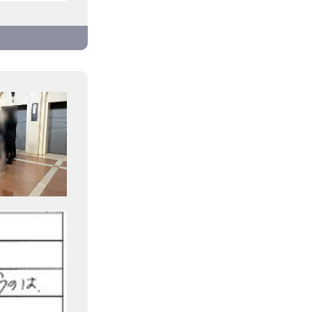
良かったで
添ってく
たします。
常に助か
ベストでし