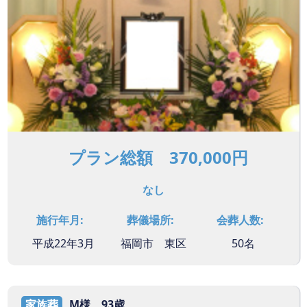
プラン総額 370,000円
なし
施行年月:
葬儀場所:
会葬人数:
平成22年3月
福岡市 東区
50名
家族葬
M様 93歳