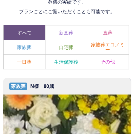
葬儀の実績です。
プランごとにご覧いただくことも可能です。
すべて
新直葬
直葬
家族葬エコノミ
自宅葬
家族葬
ー
その他
一日葬
生活保護葬
家族葬
N様 80歳