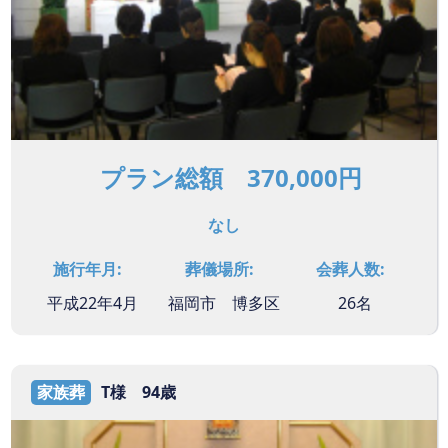
プラン総額 370,000円
なし
施行年月:
葬儀場所:
会葬人数:
平成22年4月
福岡市 博多区
26名
家族葬
T様 94歳