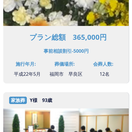
プラン総額 365,000円
事前相談割引-5000円
施行年月:
葬儀場所:
会葬人数:
平成22年5月
福岡市 早良区
12名
家族葬
Y様 93歳