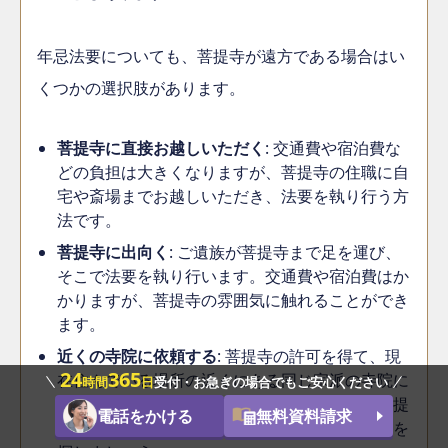
年忌法要についても、菩提寺が遠方である場合はい
くつかの選択肢があります。
菩提寺に直接お越しいただく
: 交通費や宿泊費な
どの負担は大きくなりますが、菩提寺の住職に自
宅や斎場までお越しいただき、法要を執り行う方
法です。
菩提寺に出向く
: ご遺族が菩提寺まで足を運び、
そこで法要を執り行います。交通費や宿泊費はか
かりますが、菩提寺の雰囲気に触れることができ
ます。
近くの寺院に依頼する
: 菩提寺の許可を得て、現
24
365
在住んでいる場所の近くにある同じ宗派の寺院に
時間
日
受付・お急ぎの場合でもご安心ください
法要を依頼することも可能です。その際は、菩提
電話をかける
無料資料請求
寺に事情を説明し、了解を得てから近くの寺院を