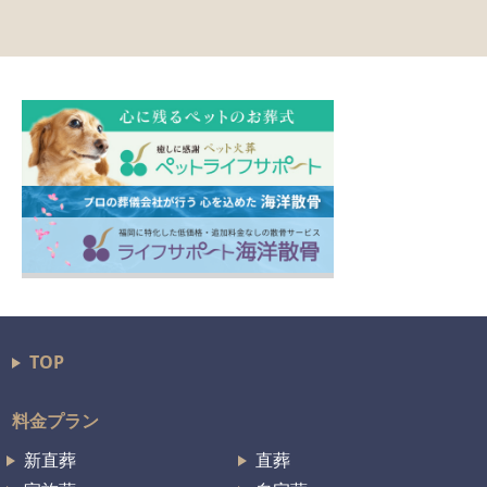
TOP
料金プラン
新直葬
直葬