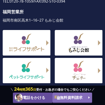
TEL:0120-78-1059/FAX:092-510-0394
福岡営業所
福岡市南区高木1−16−27 もみじ会館
24
365
時間
日
受付・お急ぎの場合でもご安心ください
©2020 Life Support Co.,Ltd
電話をかける
無料資料請求
Produced by
LIH